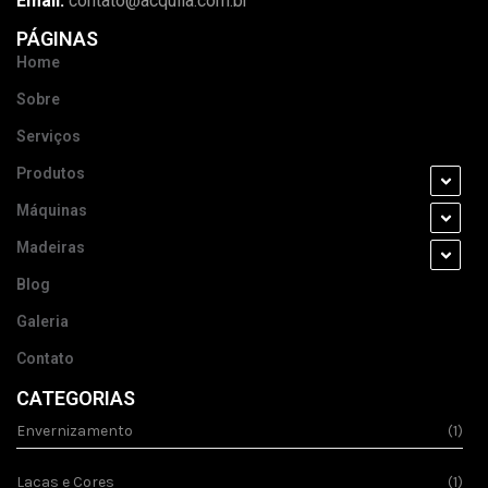
Email:
contato@acquila.com.br
PÁGINAS
Home
Sobre
Serviços
Produtos
Máquinas
Madeiras
Blog
Galeria
Contato
CATEGORIAS
Envernizamento
(1)
Lacas e Cores
(1)