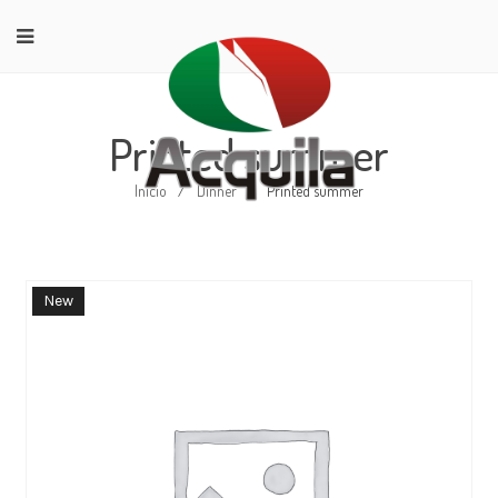
Printed summer
Início
/
Dinner
/
Printed summer
New