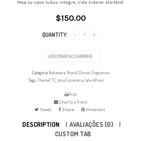
Mea cu case ludus integre, vide viderer eleifend.
$
150.00
QUANTITY:
ADICIONAR AO CARRINHO
Categoria
Bakeware
,
Brand
,
Dinner
,
Fragrances
Tags:
ThemeFTC
,
WooCommerce
,
WordPress
Print
Email to a Friend
Tweet
Share
Pinterest
DESCRIPTION
AVALIAÇÕES (0)
CUSTOM TAB