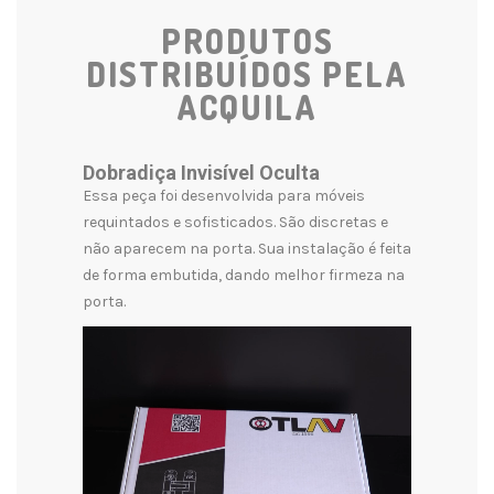
PRODUTOS
DISTRIBUÍDOS PELA
ACQUILA
Dobradiça Invisível Oculta
Essa peça foi desenvolvida para móveis
requintados e sofisticados. São discretas e
não aparecem na porta. Sua instalação é feita
de forma embutida, dando melhor firmeza na
porta.