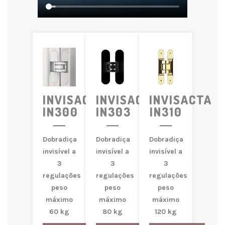
INVISACTA
INVISACTA
INVISACTA
IN300
IN303
IN310
Dobradiça
Dobradiça
Dobradiça
invisível a
invisível a
invisível a
3
3
3
regulações
regulações
regulações
peso
peso
peso
máximo
máximo
máximo
60 kg
80 kg
120 kg