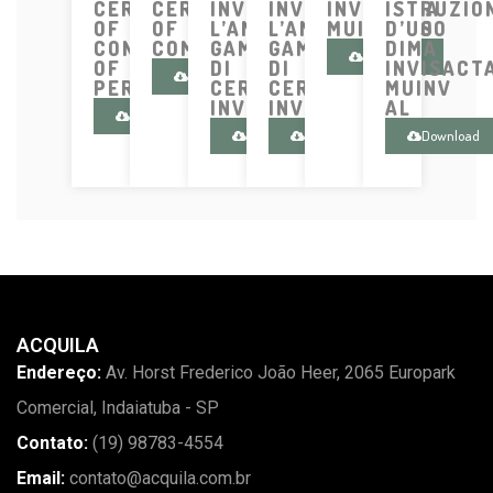
CERTIFICATE
CERTIFICATE
INVISACTA
INVISACTA
INVISACTA
ISTRUZIO
OF
OF
L’AMPIA
L’AMPIA
MUINV500
D’USO
CONSTANCY
COMPLIANCE
GAMMA
GAMMA
DIMA
Download
OF
DI
DI
INVISACT
Download
PERFORMANCE
CERNIERE
CERNIERE
MUINV
INVISIBILI
INVISIBILI
AL
Download
Download
Download
Download
ACQUILA
Endereço:
Av. Horst Frederico João Heer, 2065 Europark
Comercial, Indaiatuba - SP
Contato:
(19) 98783-4554
Email:
contato@acquila.com.br