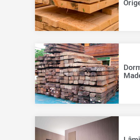
Orig
Dorm
Made
Lâmi