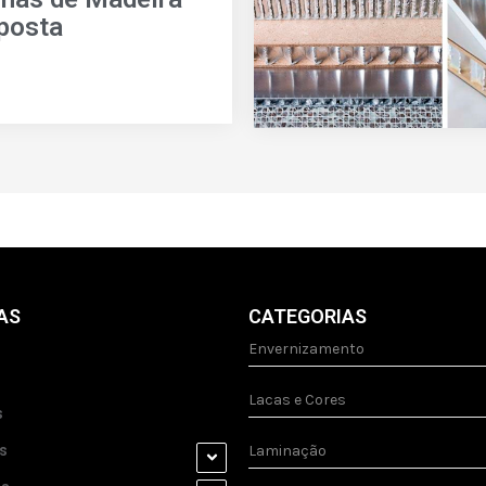
posta
AS
CATEGORIAS
Envernizamento
Lacas e Cores
s
s
Laminação