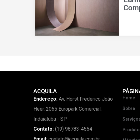
Com
ACQUILA
PÁGIN
Home
Endereço:
Av. Horst Frederico João
Heer, 2065 Europark Comercial,
Sobre
Indaiatuba - SP
Serviço
Contato:
(19) 98783-4554
Produto
Email:
contato@acquila.com.br