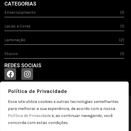
CATEGORIAS
Envernizamento
(1)
Lacas e Cores
(1)
Laminação
(2)
Stucco
(1)
REDES SOCIAIS
Política de Privacidade
Esse site utiliza cookies e outras tecnologias semelhantes
© 2023
Acquila.
Todos os direitos reservados!
para melhorar a sua experiência, de acordo com a nossa
Política de privacidade
Política de Privacidade
e, ao continuar navegando, você
concorda com estas condições.
by pontozap