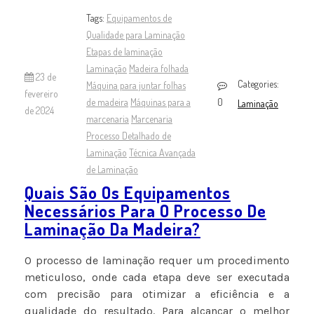
Tags:
Equipamentos de
Qualidade para Laminação
Etapas de laminação
Laminação
Madeira folhada
23 de
Categories:
Máquina para juntar folhas
fevereiro
de madeira
Máquinas para a
0
Laminação
de 2024
marcenaria
Marcenaria
Processo Detalhado de
Laminação
Técnica Avançada
de Laminação
Quais São Os Equipamentos
Necessários Para O Processo De
Laminação Da Madeira?
O processo de laminação requer um procedimento
meticuloso, onde cada etapa deve ser executada
com precisão para otimizar a eficiência e a
qualidade do resultado. Para alcançar o melhor