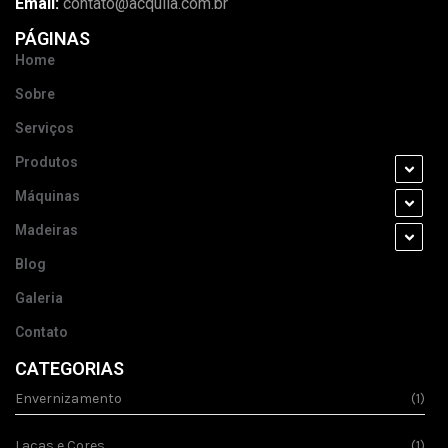
Email:
contato@acquila.com.br
PÁGINAS
Home
Sobre
Serviços
Produtos
Máquinas
Madeiras
Blog
Galeria
Contato
CATEGORIAS
Envernizamento
(1)
Lacas e Cores
(1)