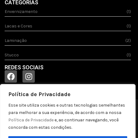
CATEGORIAS
Envernizamento
(1)
Lacas e Cores
(1)
Laminação
(2)
Stucco
(1)
REDES SOCIAIS
Política de Privacidade
Esse site utiliza cookies e outras tecnologias semelhantes
© 2023
Acquila.
Todos os direitos reservados!
para melhorar a sua experiência, de acordo com a nossa
Política de privacidade
Política de Privacidade
e, ao continuar navegando, você
concorda com estas condições.
by pontozap