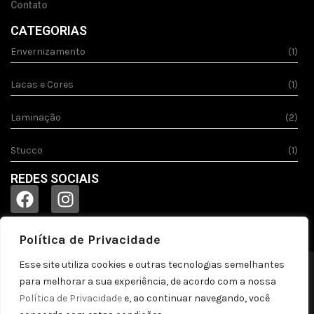
Contato
CATEGORIAS
Envernizamento
(1)
Lacas e Cores
(1)
Laminação
(2)
Stucco
(1)
REDES SOCIAIS
Política de Privacidade
Esse site utiliza cookies e outras tecnologias semelhantes
© 2023
Acquila.
Todos os direitos reservados!
para melhorar a sua experiência, de acordo com a nossa
Política de privacidade
Política de Privacidade
e, ao continuar navegando, você