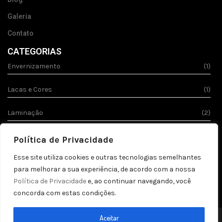
Galeria
Contato
CATEGORIAS
Envernizamento
(1)
Lacas e Cores
(1)
Laminação
(2)
Stucco
(1)
Política de Privacidade
REDES SOCIAIS
Esse site utiliza cookies e outras tecnologias semelhantes
para melhorar a sua experiência, de acordo com a nossa
Política de Privacidade
e, ao continuar navegando, você
concorda com estas condições.
Aceitar