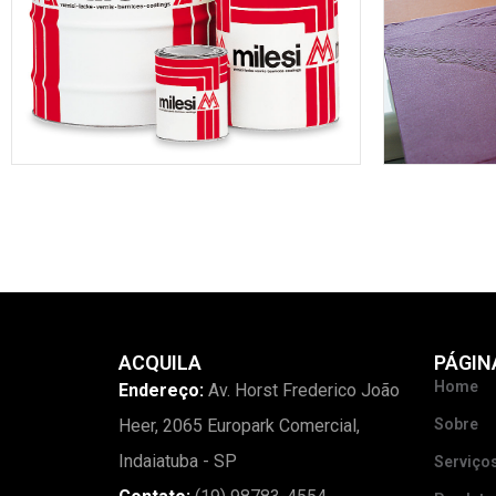
ACQUILA
PÁGIN
Home
Endereço:
Av. Horst Frederico João
Heer, 2065 Europark Comercial,
Sobre
Indaiatuba - SP
Serviço