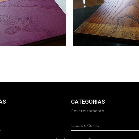
AS
CATEGORIAS
Envernizamento
Lacas e Cores
s