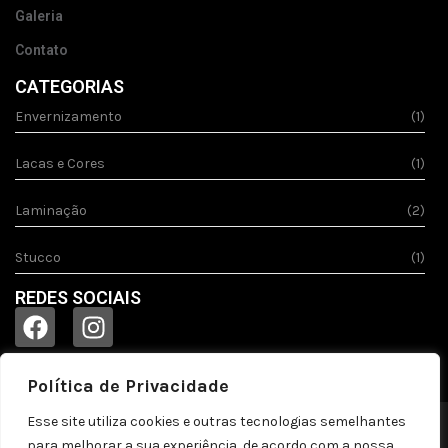
Galeria
Contato
CATEGORIAS
Envernizamento
(1)
Lacas e Cores
(1)
Laminação
(2)
Stucco
(1)
REDES SOCIAIS
Política de Privacidade
Esse site utiliza cookies e outras tecnologias semelhantes
© 2023
Acquila.
Todos os direitos reservados!
para melhorar a sua experiência, de acordo com a nossa