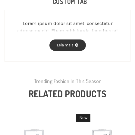
CUSTOM TAB
Lorem ipsum dolor sit amet, consectetur
adipiscing elit. Etiam nibh ligula, faucibus sit
amet aliquet ac, molestie a massa. Fusce vitae
feugiat enim, id fermentum magna.
Leia mais
Trending Fashion In This Season
RELATED PRODUCTS
New