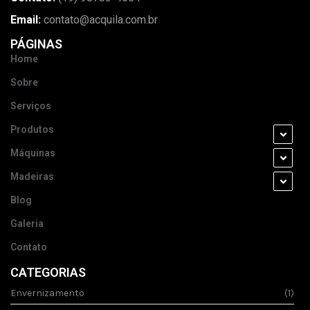
Email:
contato@acquila.com.br
PÁGINAS
Home
Sobre
Serviços
Produtos
Máquinas
Madeiras
Blog
Galeria
Contato
CATEGORIAS
Envernizamento
(1)