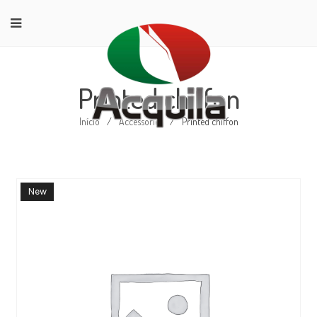
Printed chiffon
Início
/
Accessories
/
Printed chiffon
New