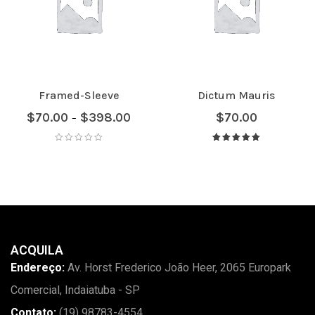
Framed-Sleeve
Dictum Mauris
$
70.00
$
398.00
$
70.00
–
Avaliação
5.00
de 5
ACQUILA
Endereço:
Av. Horst Frederico João Heer, 2065 Europark
Comercial, Indaiatuba - SP
Contato:
(19) 98783-4554