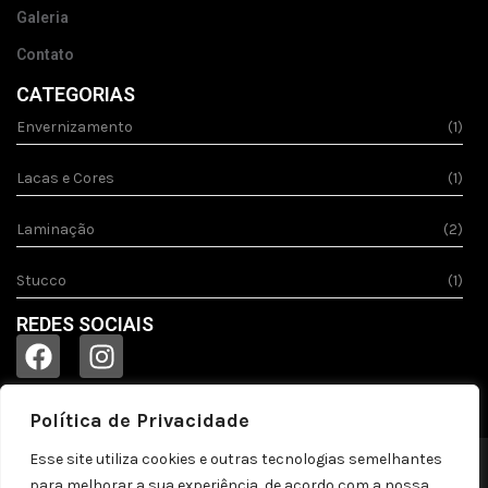
Galeria
Contato
CATEGORIAS
Envernizamento
(1)
Lacas e Cores
(1)
Laminação
(2)
Stucco
(1)
REDES SOCIAIS
Política de Privacidade
Esse site utiliza cookies e outras tecnologias semelhantes
© 2023
Acquila.
Todos os direitos reservados!
para melhorar a sua experiência, de acordo com a nossa