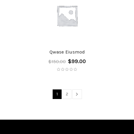
Qwase Eiusmod
$
99.00
$
150.00
1
2