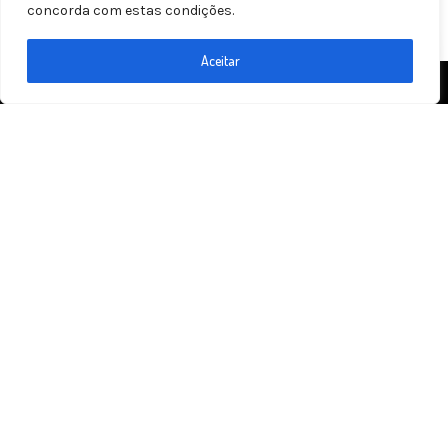
concorda com estas condições.
Aceitar
ACQUILA
Endereço:
Av. Horst Frederico João Heer, 2065 Europark
Comercial, Indaiatuba - SP
Contato:
(19) 98783-4554
Email:
contato@acquila.com.br
PÁGINAS
Home
Sobre
Serviços
Produtos
Máquinas