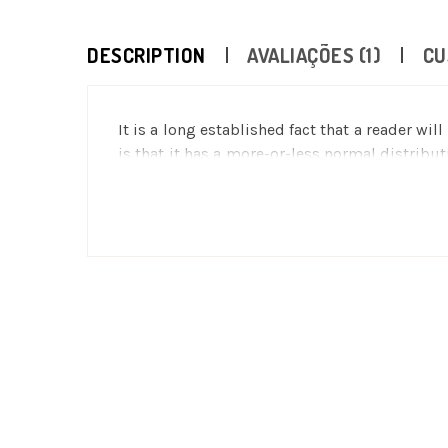
DESCRIPTION
AVALIAÇÕES (1)
CU
It is a long established fact that a reader wi
is that it has a more-or-less normal distribu
desktop publishing packages and web page 
many web sites still in their infancy. Vario
the like).