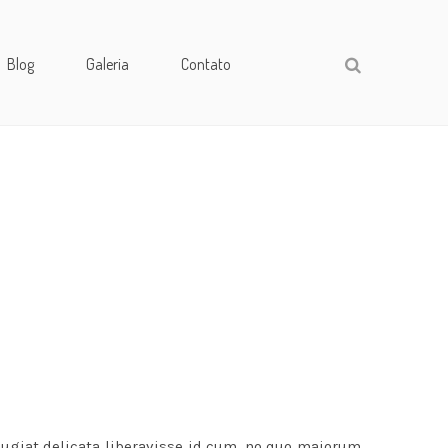
Blog
Galeria
Contato
eugiat delicata liberavisse id cum, no quo maiorum