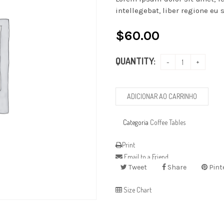
customer
rating
intellegebat, liber regione eu s
$
60.00
QUANTITY:
ADICIONAR AO CARRINHO
Categoria
Coffee Tables
Print
Email to a Friend
Tweet
Share
Pint
Size Chart