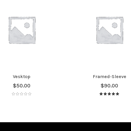
Vesktop
Framed-Sleeve
$
50.00
$
90.00
Avaliação
5.00
de 5