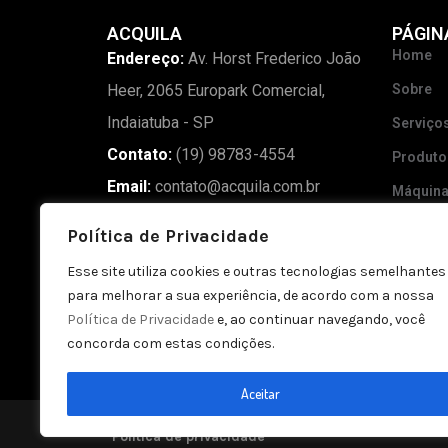
ACQUILA
PÁGIN
Home
Endereço:
Av. Horst Frederico João
Heer, 2065 Europark Comercial,
Sobre
Indaiatuba - SP
Serviço
Contato:
(19) 98783-4554
Produto
Email:
contato@acquila.com.br
Máquin
Madeira
Política de Privacidade
Blog
Esse site utiliza cookies e outras tecnologias semelhantes
Galeria
para melhorar a sua experiência, de acordo com a nossa
Política de Privacidade
e, ao continuar navegando, você
Contato
concorda com estas condições.
Aceitar
Política de privacidade