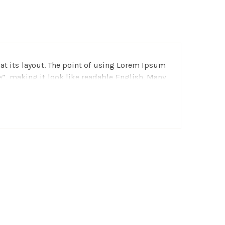
g at its layout. The point of using Lorem Ipsum
e”, making it look like readable English. Many
nd a search for “lorem ipsum” will uncover
nt, sometimes on purpose (injected humour and