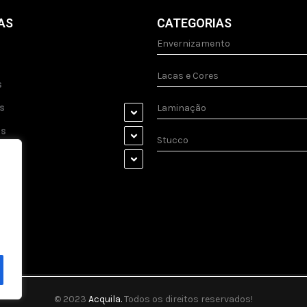
AS
CATEGORIAS
Envernizamento
Lacas e Cores
s
s
Laminação
as
Stucco
s
© 2023
Acquila.
Todos os direitos reservados!