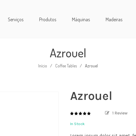
Serviços
Produtos
Máquinas
Madeiras
Azrouel
Início
/
Coffee Tables
/
Azrouel
Azrouel
1
Review
5.00
out
of
In Stock
based
5
on
1
Lorem ipsum dolor sit amet, f