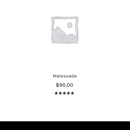
Malesuada
$
90.00
Avaliação
5.00
de 5