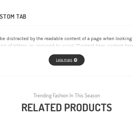
STOM TAB
ll be distracted by the readable content of a page when lookin
tion of letters, as opposed to using “Content here, content her
editors now use Lorem Ipsum as their default model text, a
us versions have evolved over the years, sometimes by accide
Leia mais
Trending Fashion In This Season
RELATED PRODUCTS