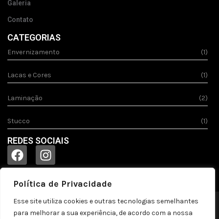
Galeria
Contato
CATEGORIAS
Envernizamento
(1)
Lacas e Cores
(1)
Laminação
(2)
Stucco
(1)
REDES SOCIAIS
Política de Privacidade
Esse site utiliza cookies e outras tecnologias semelhantes
© 2023
Acquila.
Todos os direitos reservados!
para melhorar a sua experiência, de acordo com a nossa