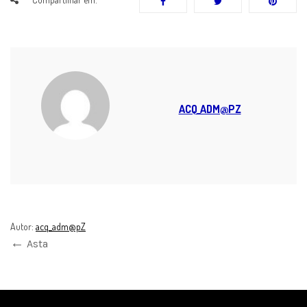
ACQ_ADM@PZ
Autor:
acq_adm@pZ
Asta