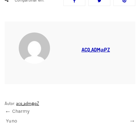
ACQ_ADM@PZ
Autor:
acq_adm@pZ
Charmy
Yuno