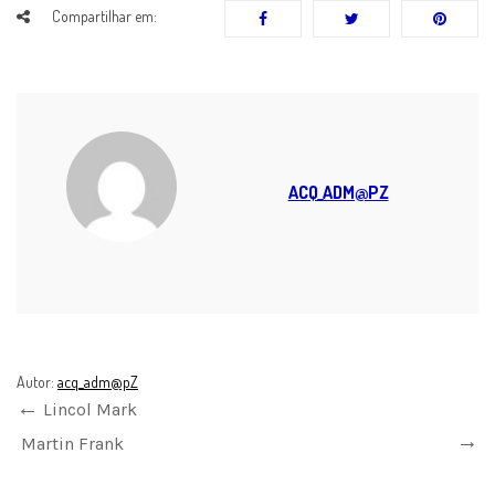
Compartilhar em:
ACQ_ADM@PZ
Autor:
acq_adm@pZ
Lincol Mark
Martin Frank