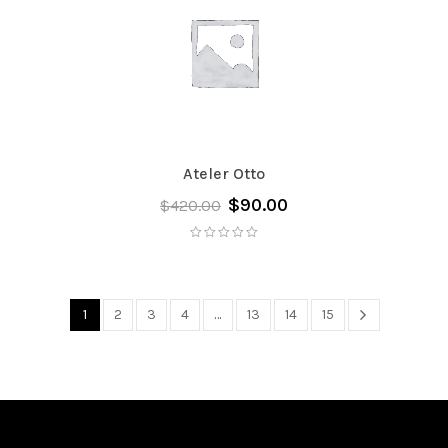
Ateler Otto
$
90.00
$
420.00
1
2
3
4
…
13
14
15