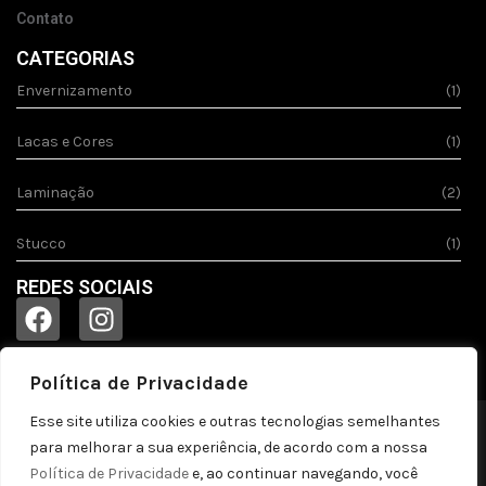
Contato
CATEGORIAS
Envernizamento
(1)
Lacas e Cores
(1)
Laminação
(2)
Stucco
(1)
REDES SOCIAIS
Política de Privacidade
Esse site utiliza cookies e outras tecnologias semelhantes
© 2023
Acquila.
Todos os direitos reservados!
para melhorar a sua experiência, de acordo com a nossa
Política de privacidade
Política de Privacidade
e, ao continuar navegando, você