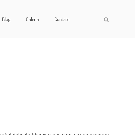
Blog
Galeria
Contato
eugiat delicata liberavisse id cum, no quo maiorum