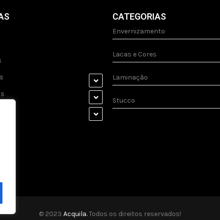
AS
CATEGORIAS
Envernizamento
Lacas e Cores
s
s
Laminação
as
Stucco
s
© 2023
Acquila.
Todos os direitos reservados!