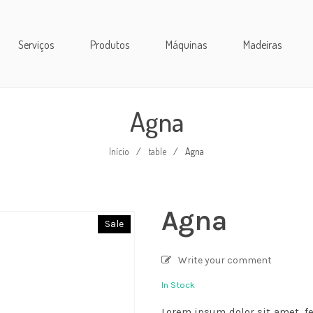
Serviços
Produtos
Máquinas
Madeiras
Agna
Início
/
table
/
Agna
Agna
Sale
Write your comment
In Stock
Lorem ipsum dolor sit amet, f