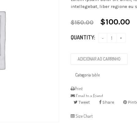
intellegebat, liber regione eu s
$
100.00
$
150.00
QUANTITY:
ADICIONAR AO CARRINHO
Categoria
table
Print
Email to a Friend
Tweet
Share
Pint
Size Chart