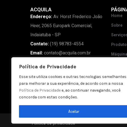
ACQUILA
PÁGIN
Home
Endereço:
Av. Horst Frederico João
Heer, 2065 Europark Comercial,
Sobre
Indaiatuba - SP
Serviço
Contato:
(19) 98783-4554
Produto
Email:
contato@acquila.com.br
Máquin
Madeira
Política de Privacidade
Blog
Esse site utiliza cookies e outras tecnologias semelhantes
Galeria
para melhorar a sua experiência, de acordo com a nossa
Política de Privacidade
e, ao continuar navegando, você
Contato
concorda com estas condições.
Aceitar
Política de privacidade