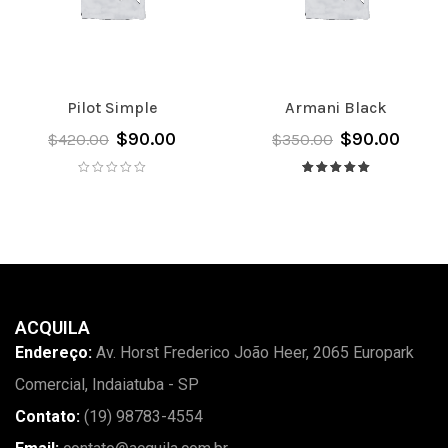
Pilot Simple
Armani Black
$
90.00
$
90.00
$
420.00
$
350.00
Avaliação
5.00
de 5
ACQUILA
Endereço:
Av. Horst Frederico João Heer, 2065 Europark
Comercial, Indaiatuba - SP
Contato:
(19) 98783-4554