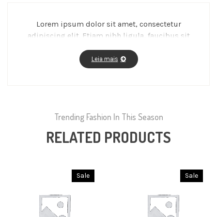
Lorem ipsum dolor sit amet, consectetur
adipiscing elit. Etiam nibh ligula, faucibus sit
amet aliquet ac, molestie a massa. Fusce vitae
feugiat enim, id fermentum magna.
Leia mais
Trending Fashion In This Season
RELATED PRODUCTS
Sale
Sale