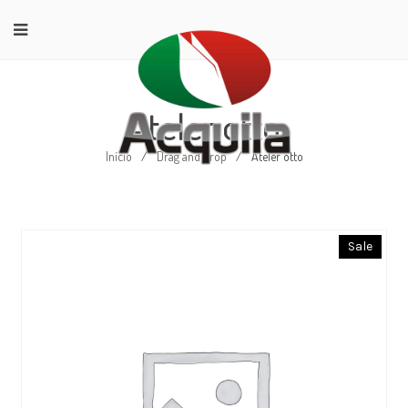
Ateler otto
Início
/
Drag and drop
/
Ateler otto
Sale