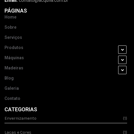
Email:
contato@acquila.com.br
PÁGINAS
Home
Sobre
Serviços
Produtos
Máquinas
Madeiras
Blog
Galeria
Contato
CATEGORIAS
Envernizamento
(1)
Lacas e Cores
(1)