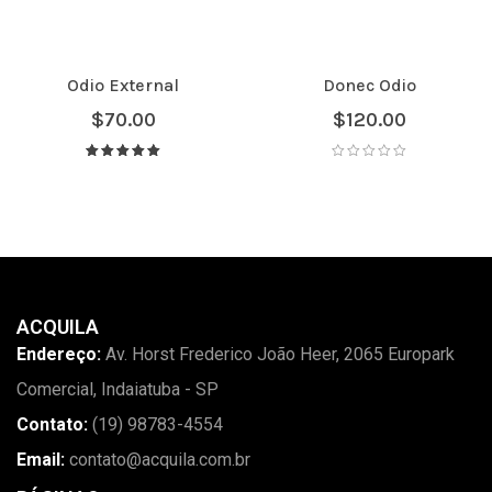
Odio External
Donec Odio
$
70.00
$
120.00
Avaliação
5.00
de 5
ACQUILA
Endereço:
Av. Horst Frederico João Heer, 2065 Europark
Comercial, Indaiatuba - SP
Contato:
(19) 98783-4554
Email:
contato@acquila.com.br