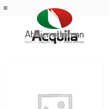
Atelier ottoman
Início
/
Drag and drop
/
Atelier ottoman