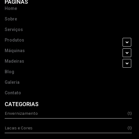
PÁGINAS
Home
Sobre
Serviços
Produtos
Máquinas
Madeiras
Blog
Galeria
Contato
CATEGORIAS
Envernizamento
(1)
Lacas e Cores
(1)