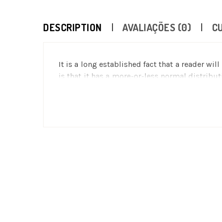
DESCRIPTION
AVALIAÇÕES (0)
C
It is a long established fact that a reader wi
is that it has a more-or-less normal distribu
desktop publishing packages and web page 
many web sites still in their infancy. Vario
the like).