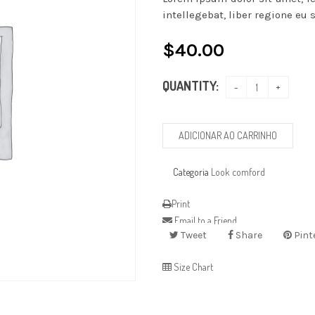
intellegebat, liber regione eu s
$
40.00
QUANTITY:
ADICIONAR AO CARRINHO
Categoria
Look comford
Print
Email to a Friend
Tweet
Share
Pint
Size Chart