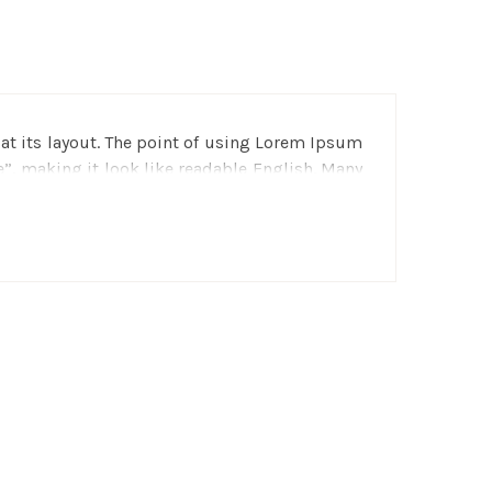
g at its layout. The point of using Lorem Ipsum
e”, making it look like readable English. Many
nd a search for “lorem ipsum” will uncover
nt, sometimes on purpose (injected humour and