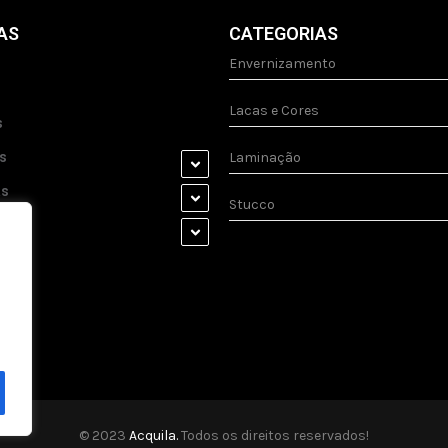
AS
CATEGORIAS
Envernizamento
Lacas e Cores
s
s
Laminação
as
Stucco
s
© 2023
Acquila.
Todos os direitos reservados!