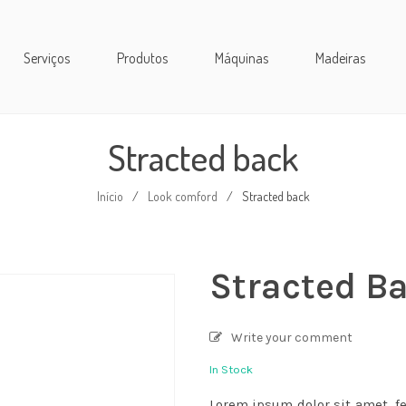
Serviços
Produtos
Máquinas
Madeiras
Stracted back
Início
/
Look comford
/
Stracted back
Stracted B
Write your comment
In Stock
Lorem ipsum dolor sit amet, f