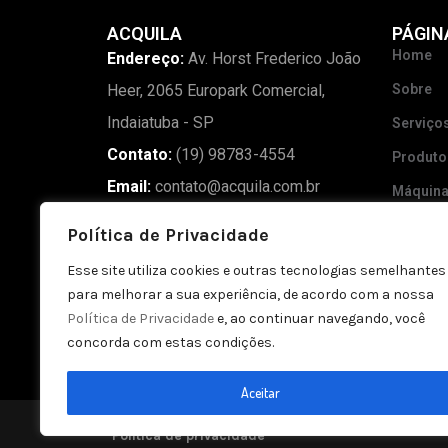
ACQUILA
PÁGIN
Home
Endereço:
Av. Horst Frederico João
Heer, 2065 Europark Comercial,
Sobre
Indaiatuba - SP
Serviço
Contato:
(19) 98783-4554
Produto
Email:
contato@acquila.com.br
Máquin
Madeira
Política de Privacidade
Blog
Esse site utiliza cookies e outras tecnologias semelhantes
Galeria
para melhorar a sua experiência, de acordo com a nossa
Política de Privacidade
e, ao continuar navegando, você
Contato
concorda com estas condições.
Aceitar
Política de privacidade