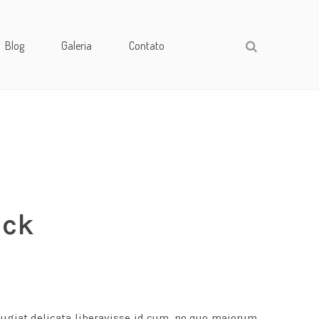
Blog
Galeria
Contato
ack
eugiat delicata liberavisse id cum, no quo maiorum