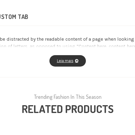
USTOM TAB
ll be distracted by the readable content of a page when lookin
tion of letters, as opposed to using “Content here, content her
editors now use Lorem Ipsum as their default model text, a
us versions have evolved over the years, sometimes by accide
Leia mais
Trending Fashion In This Season
RELATED PRODUCTS