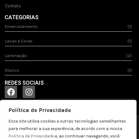
Contato
CATEGORIAS
Envernizamento
(1)
Lacas e Cores
(1)
Laminação
(2)
Stucco
(1)
REDES SOCIAIS
Política de Privacidade
Esse site utiliza cookies e outras tecnologias semelhantes
© 2023
Acquila.
Todos os direitos reservados!
para melhorar a sua experiência, de acordo com a nossa
Política de privacidade
Política de Privacidade
e, ao continuar navegando, você