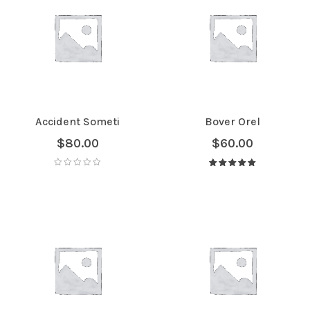
Accident Someti
Bover Orel
$
80.00
$
60.00
Avaliação
5.00
de 5