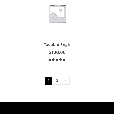
Tadable Engli
$
100.00
Avaliação
5.00
de 5
1
2