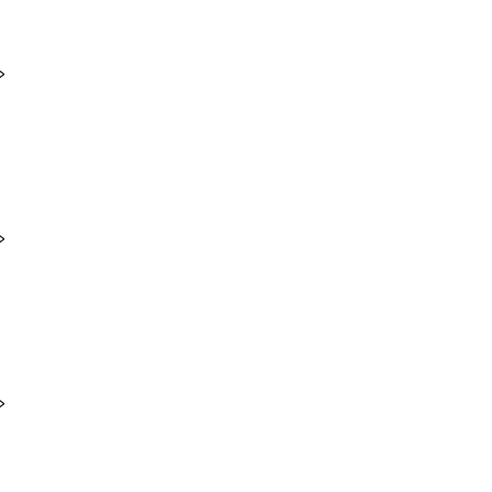
>
>
>