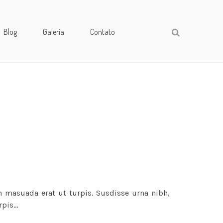
Blog
Galeria
Contato
m masuada erat ut turpis. Susdisse urna nibh,
rpis…