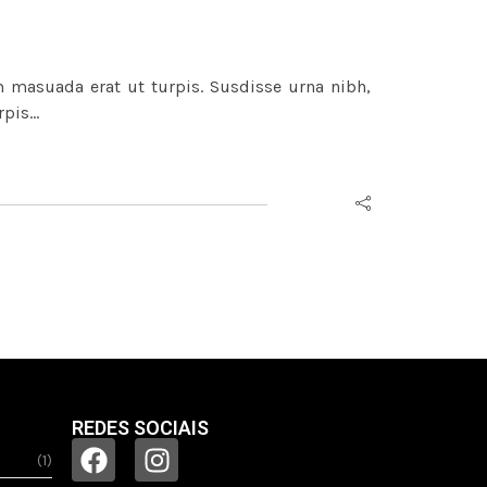
m masuada erat ut turpis. Susdisse urna nibh,
rpis…
REDES SOCIAIS
(1)