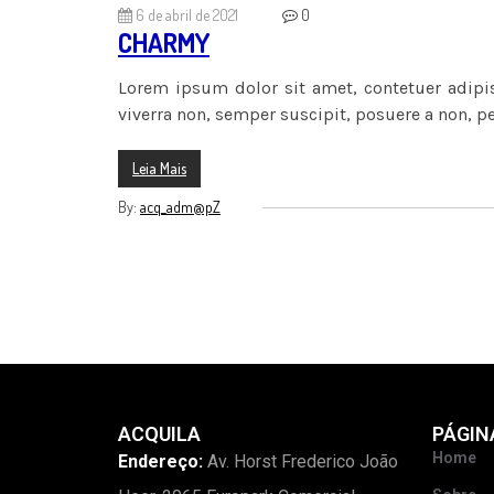
6 de abril de 2021
0
CHARMY
Lorem ipsum dolor sit amet, contetuer adipis
viverra non, semper suscipit, posuere a non, p
Leia Mais
By:
acq_adm@pZ
ACQUILA
PÁGIN
Home
Endereço:
Av. Horst Frederico João