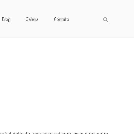
Blog
Galeria
Contato
eugiat delicata liberavisse id cum, no quo maiorum