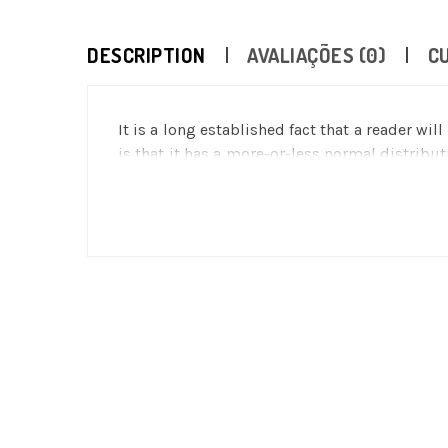
DESCRIPTION
AVALIAÇÕES (0)
C
It is a long established fact that a reader wi
is that it has a more-or-less normal distribu
desktop publishing packages and web page 
many web sites still in their infancy. Vario
the like).