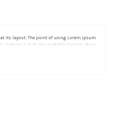
g at its layout. The point of using Lorem Ipsum
e”, making it look like readable English. Many
nd a search for “lorem ipsum” will uncover
nt, sometimes on purpose (injected humour and