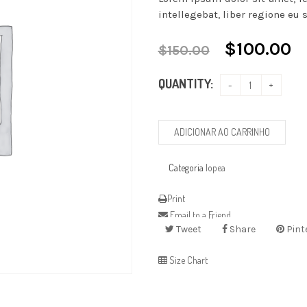
intellegebat, liber regione eu s
$
100.00
$
150.00
QUANTITY:
ADICIONAR AO CARRINHO
Categoria
lopea
Print
Email to a Friend
Tweet
Share
Pint
Size Chart