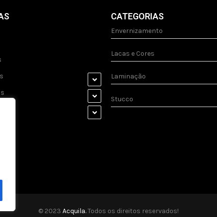
AS
CATEGORIAS
Envernizamento
Lacas e Cores
s
s
Laminação
as
Stucco
s
© 2023
Acquila.
Todos os direitos reservados!