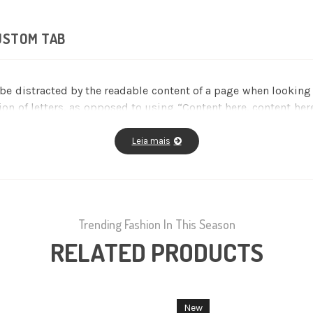
USTOM TAB
ll be distracted by the readable content of a page when lookin
tion of letters, as opposed to using “Content here, content her
editors now use Lorem Ipsum as their default model text, a
us versions have evolved over the years, sometimes by accide
Leia mais
Trending Fashion In This Season
RELATED PRODUCTS
New