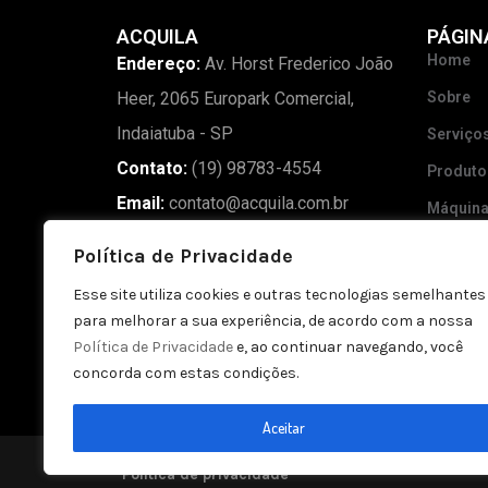
ACQUILA
PÁGIN
Home
Endereço:
Av. Horst Frederico João
Heer, 2065 Europark Comercial,
Sobre
Indaiatuba - SP
Serviço
Contato:
(19) 98783-4554
Produto
Email:
contato@acquila.com.br
Máquin
Madeira
Política de Privacidade
Blog
Esse site utiliza cookies e outras tecnologias semelhantes
Galeria
para melhorar a sua experiência, de acordo com a nossa
Política de Privacidade
e, ao continuar navegando, você
Contato
concorda com estas condições.
Aceitar
Política de privacidade