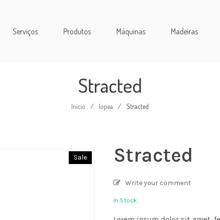
Serviços
Produtos
Máquinas
Madeiras
Stracted
Início
/
lopea
/
Stracted
Stracted
Sale
Write your comment
In Stock
Lorem ipsum dolor sit amet, f