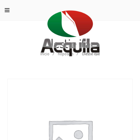
Olestie itae
Início
/
noposion
/
Olestie itae