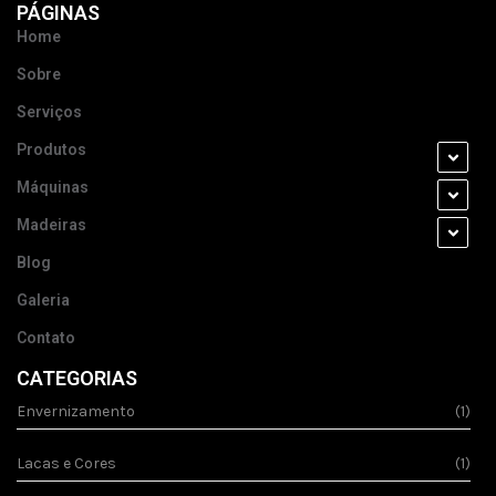
PÁGINAS
Home
Sobre
Serviços
Produtos
Máquinas
Madeiras
Blog
Galeria
Contato
CATEGORIAS
Envernizamento
(1)
Lacas e Cores
(1)