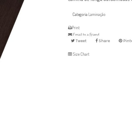
Categoria
Laminação
Print
Email to a Friend
Tweet
Share
Pint
Size Chart