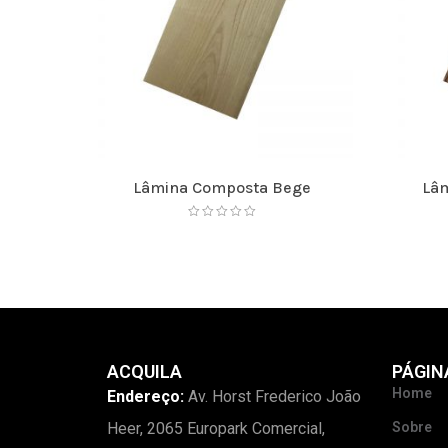
Lâmina Composta Bege
Lâ
ACQUILA
PÁGIN
Home
Endereço:
Av. Horst Frederico João
Heer, 2065 Europark Comercial,
Sobre