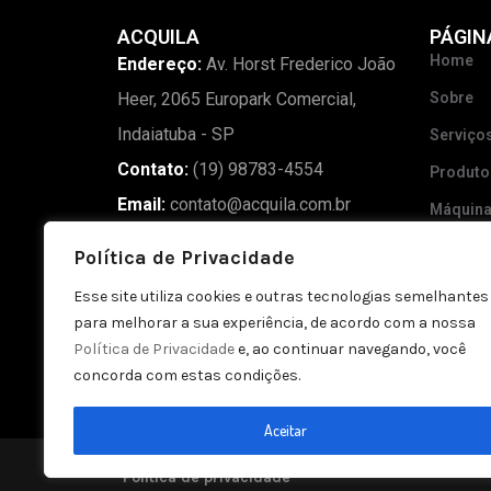
ACQUILA
PÁGIN
Home
Endereço:
Av. Horst Frederico João
Heer, 2065 Europark Comercial,
Sobre
Indaiatuba - SP
Serviço
Contato:
(19) 98783-4554
Produto
Email:
contato@acquila.com.br
Máquin
Madeira
Política de Privacidade
Blog
Esse site utiliza cookies e outras tecnologias semelhantes
Galeria
para melhorar a sua experiência, de acordo com a nossa
Política de Privacidade
e, ao continuar navegando, você
Contato
concorda com estas condições.
Aceitar
Política de privacidade