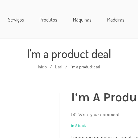
Serviços
Produtos
Máquinas
Madeiras
I’m a product deal
Início
/
Deal
/
I’m a product deal
I’m A Produ
Write your comment
In Stock
Lorem ipsum dolor sit amet, f