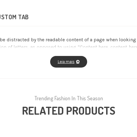
USTOM TAB
ll be distracted by the readable content of a page when lookin
tion of letters, as opposed to using “Content here, content her
editors now use Lorem Ipsum as their default model text, a
us versions have evolved over the years, sometimes by accide
Leia mais
Trending Fashion In This Season
RELATED PRODUCTS