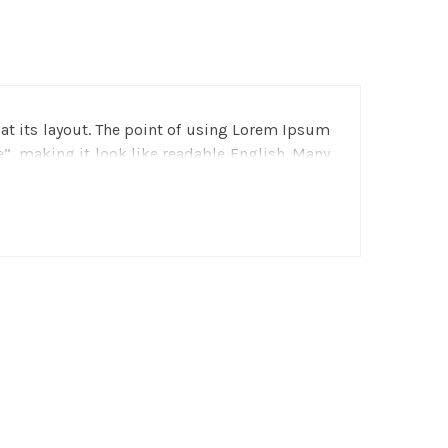
g at its layout. The point of using Lorem Ipsum
e”, making it look like readable English. Many
nd a search for “lorem ipsum” will uncover
nt, sometimes on purpose (injected humour and