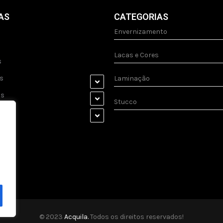
AS
CATEGORIAS
Envernizamento
Lacas e Cores
s
s
Laminação
as
Stucco
s
© 2023
Acquila.
Todos os direitos reservados!