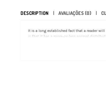
DESCRIPTION
AVALIAÇÕES (0)
C
It is a long established fact that a reader wi
is that it has a more-or-less normal distribu
desktop publishing packages and web page 
many web sites still in their infancy. Vario
the like).