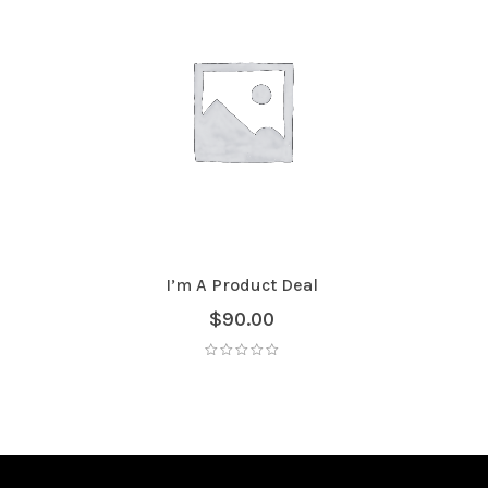
I’m A Product Deal
$
90.00