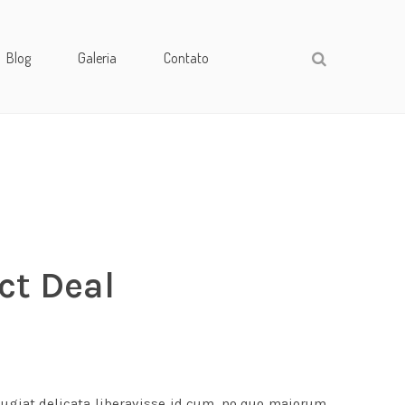
Blog
Galeria
Contato
ct Deal
eugiat delicata liberavisse id cum, no quo maiorum