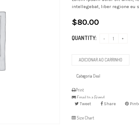
intellegebat, liber regione eu s
$
80.00
QUANTITY:
ADICIONAR AO CARRINHO
Categoria
Deal
Print
Email to a Friend
Tweet
Share
Pint
Size Chart