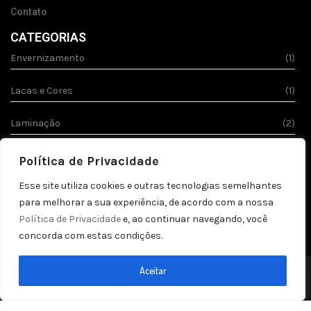
Contato
CATEGORIAS
Envernizamento
(1)
Lacas e Cores
(1)
Laminação
(2)
Stucco
(1)
Política de Privacidade
REDES SOCIAIS
Esse site utiliza cookies e outras tecnologias semelhantes
para melhorar a sua experiência, de acordo com a nossa
Política de Privacidade
e, ao continuar navegando, você
concorda com estas condições.
Aceitar
© 2023
Acquila.
Todos os direitos reservados!
Política de privacidade