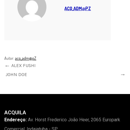
ACQ_ADM@PZ
Autor:
acq_adm@pZ
ALEX FUSHI
JOHN DOE
ACQUILA
Endereço:
Av. Horst Frederico João Heer, 2065 Europark
Comercial, Indaiatuba - SP