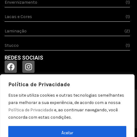
Envernizamento
(1)
Lacas e Cores
(1)
Laminação
(2)
Stucco
(1)
REDES SOCIAIS
Política de Privacidade
Esse site utiliza cookies e outras tecnologias semelhantes
© 2023
Acquila.
Todos os direitos reservados!
para melhorar a sua experiência, de acordo com a nossa
Política de privacidade
Política de Privacidade
e, ao continuar navegando, você
concorda com estas condições.
by pontozap
Aceitar