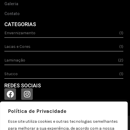
Galeria
Contato
CATEGORIAS
Envernizamento
(1)
Lacas e Cores
(1)
Laminação
(2)
Stucco
(1)
REDES SOCIAIS
Política de Privacidade
Esse site utiliza cookies e outras tecnologias semelhantes
© 2023
Acquila.
Todos os direitos reservados!
para melhorar a sua experiência, de acordo com a nossa