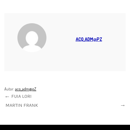
ACQ_ADM@PZ
Autor:
acq_adm@pZ
FUIA LORI
MARTIN FRANK