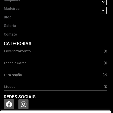
Máquinas
Madeiras
Blog
Galeria
Contato
CATEGORIAS
Envernizamento
(1)
Lacas e Cores
(1)
Laminação
(2)
Stucco
(1)
REDES SOCIAIS