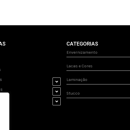
AS
CATEGORIAS
Envernizamento
Lacas e Cores
s
s
Laminação
as
Stucco
s