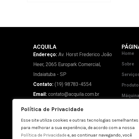
ACQUILA
PÁGIN
Home
Endereço:
Av. Horst Frederico João
Heer, 2065 Europark Comercial,
Sobre
Indaiatuba - SP
Serviço
Contato:
(19) 98783-4554
Produto
Email:
contato@acquila.com.br
Máquin
Madeira
Política de Privacidade
Blog
Esse site utiliza cookies e outras tecnologias semelhantes
Galeria
para melhorar a sua experiência, de acordo com a nossa
Política de Privacidade
e, ao continuar navegando, você
Contato