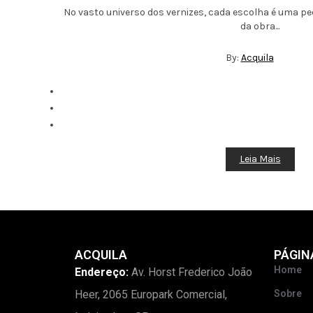
No vasto universo dos vernizes, cada escolha é uma 
da obra...
By:
Acquila
Leia Mais
ACQUILA
PÁGIN
Home
Endereço:
Av. Horst Frederico João
Heer, 2065 Europark Comercial,
Sobre