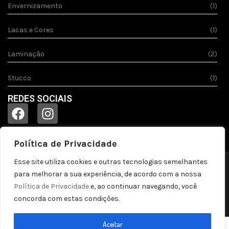
Envernizamento
(1)
Lacas e Cores
(1)
Laminação
(2)
Stucco
(1)
REDES SOCIAIS
Política de Privacidade
Esse site utiliza cookies e outras tecnologias semelhantes
© 2023
Acquila.
Todos os direitos reservados!
para melhorar a sua experiência, de acordo com a nossa
Política de privacidade
Política de Privacidade
e, ao continuar navegando, você
concorda com estas condições.
by pontozap
Aceitar