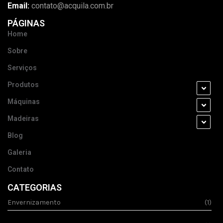
Email:
contato@acquila.com.br
PÁGINAS
Home
Sobre
Serviços
Produtos
Máquinas
Madeiras
Blog
Galeria
Contato
CATEGORIAS
Envernizamento
(1)