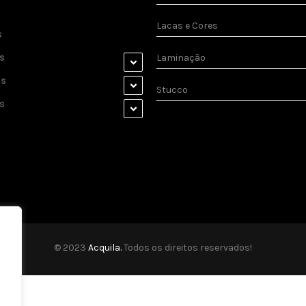
Lacas e Cores
s
s
Laminação
as
Stucco
s
© 2023
Acquila.
Todos os direitos reservados!