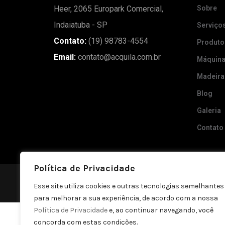
Heer, 2065 Europark Comercial,
Sobre
Indaiatuba - SP
Serviço
Contato:
(19) 98783-4554
Produto
Email:
contato@acquila.com.br
Máquin
Madeira
Blog
Galeria
Contato
Política de Privacidade
Política de privacidade
Esse site utiliza cookies e outras tecnologias semelhantes
para melhorar a sua experiência, de acordo com a nossa
Política de Privacidade
e, ao continuar navegando, você
concorda com estas condições.