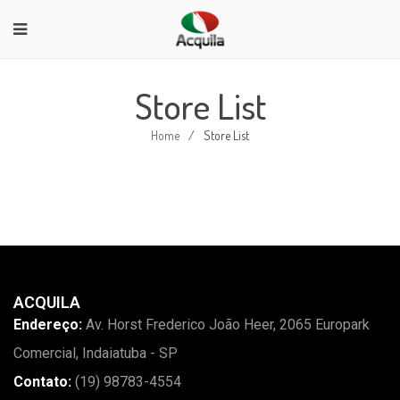
Store List
Home
/
Store List
ACQUILA
Endereço:
Av. Horst Frederico João Heer, 2065 Europark
Comercial, Indaiatuba - SP
Contato:
(19) 98783-4554