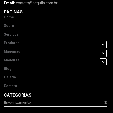
Email:
contato@acquila.com.br
PÁGINAS
Home
Sobre
Serviços
Produtos
Máquinas
Madeiras
Blog
Galeria
Contato
CATEGORIAS
Envernizamento
(1)