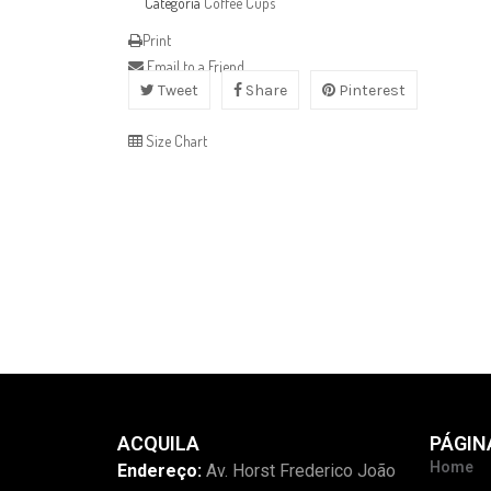
Categoria
Coffee Cups
Print
Email to a Friend
Tweet
Share
Pinterest
Size Chart
ACQUILA
PÁGIN
Home
Endereço:
Av. Horst Frederico João