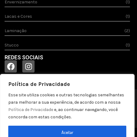
Envernizamento
(1)
Lacas e Cores
(1)
Laminação
(2)
Stucco
(1)
REDES SOCIAIS
Política de Privacidade
Esse site utiliza cookies e outras tecnologias semelhantes
© 2023
Acquila.
Todos os direitos reservados!
para melhorar a sua experiência, de acordo com a nossa
Política de privacidade
Política de Privacidade
e, ao continuar navegando, você
concorda com estas condições.
by pontozap
Aceitar