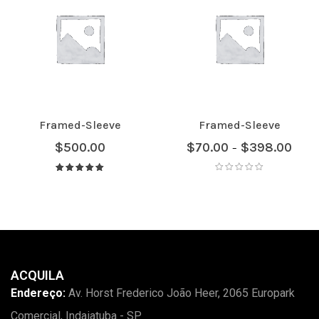
Framed-Sleeve
Framed-Sleeve
$
500.00
$
70.00
$
398.00
–
Avaliação
5.00
de 5
ACQUILA
Endereço:
Av. Horst Frederico João Heer, 2065 Europark
Comercial, Indaiatuba - SP