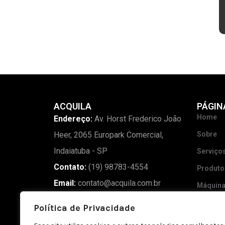
ACQUILA
PÁGIN
Home
Endereço:
Av. Horst Frederico João
Heer, 2065 Europark Comercial,
Sobre
Indaiatuba - SP
Serviço
Contato:
(19) 98783-4554
Produto
Email:
contato@acquila.com.br
Máquin
Madeira
Política de Privacidade
Blog