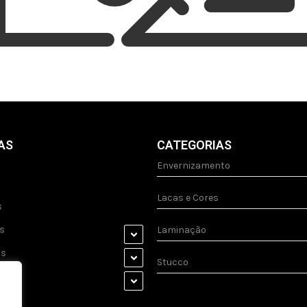
AS
CATEGORIAS
Envernizamento
Lacas e Cores
s
s
Laminação
as
Stucco
s