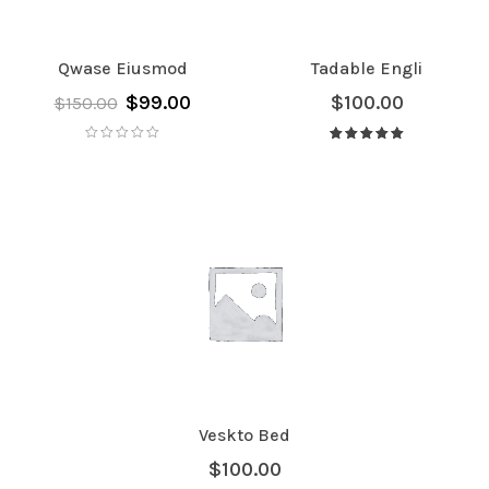
Qwase Eiusmod
Tadable Engli
$
99.00
$
100.00
$
150.00
Avaliação
5.00
de 5
Veskto Bed
$
100.00