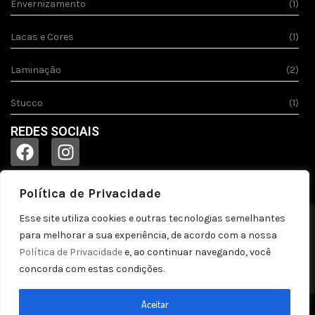
Envernizamento
(1)
Lacas e Cores
(1)
Laminação
(2)
Stucco
(1)
REDES SOCIAIS
Política de Privacidade
Esse site utiliza cookies e outras tecnologias semelhantes
© 2023
Acquila.
Todos os direitos reservados!
para melhorar a sua experiência, de acordo com a nossa
Política de privacidade
Política de Privacidade
e, ao continuar navegando, você
concorda com estas condições.
by pontozap
Aceitar