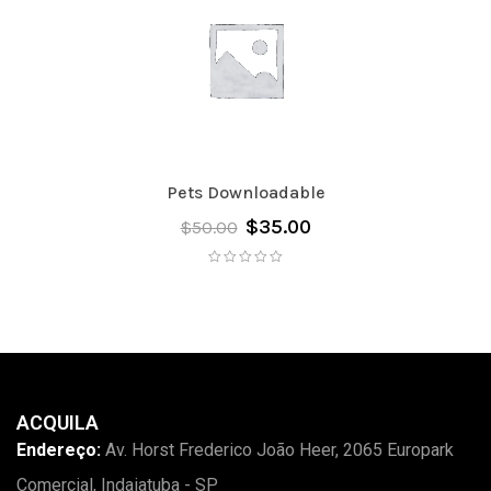
Pets Downloadable
$
35.00
$
50.00
ACQUILA
Endereço:
Av. Horst Frederico João Heer, 2065 Europark
Comercial, Indaiatuba - SP