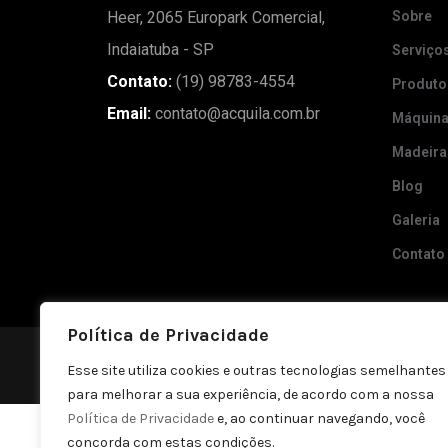
Heer, 2065 Europark Comercial,
Sobre
Indaiatuba - SP
Serviço
Contato:
(19) 98783-4554
Produto
Email:
contato@acquila.com.br
Máquin
Madeira
Blog
Galeria
Contato
Política de Privacidade
Política de privacidade
Esse site utiliza cookies e outras tecnologias semelhantes
para melhorar a sua experiência, de acordo com a nossa
Política de Privacidade
e, ao continuar navegando, você
concorda com estas condições.