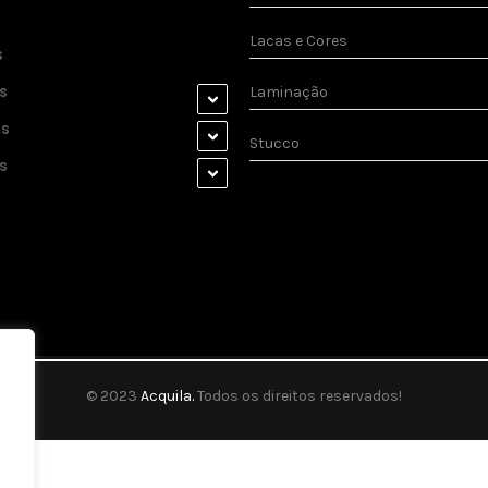
Lacas e Cores
s
s
Laminação
as
Stucco
s
© 2023
Acquila.
Todos os direitos reservados!