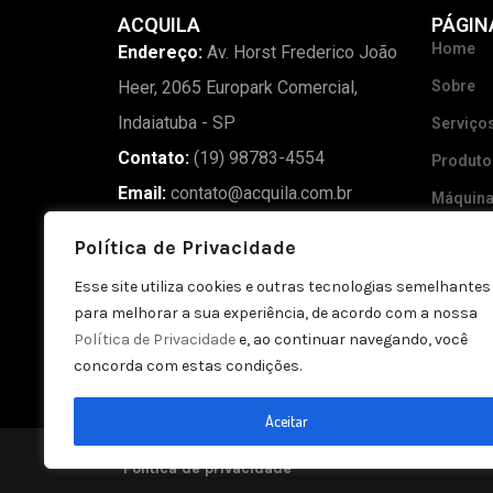
ACQUILA
PÁGIN
Home
Endereço:
Av. Horst Frederico João
Heer, 2065 Europark Comercial,
Sobre
Indaiatuba - SP
Serviço
Contato:
(19) 98783-4554
Produto
Email:
contato@acquila.com.br
Máquin
Madeira
Política de Privacidade
Blog
Esse site utiliza cookies e outras tecnologias semelhantes
Galeria
para melhorar a sua experiência, de acordo com a nossa
Política de Privacidade
e, ao continuar navegando, você
Contato
concorda com estas condições.
Aceitar
Política de privacidade