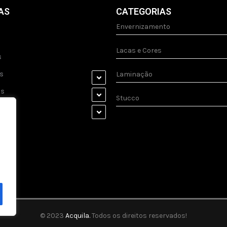
AS
CATEGORIAS
Envernizamento
Lacas e Cores
s
s
Laminação
as
Stucco
s
© 2023
Acquila.
Todos os direitos reservados!