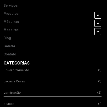
Serviços
Produtos
Máquinas
Madeiras
Blog
Galeria
Contato
CATEGORIAS
Envernizamento
(1)
Lacas e Cores
(1)
Laminação
(2)
Stucco
(1)