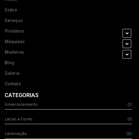
Sobre
Serviços
Produtos
Máquinas
Madeiras
Blog
Galeria
Contato
CATEGORIAS
Envernizamento
(1)
Lacas e Cores
(1)
Laminação
(2)