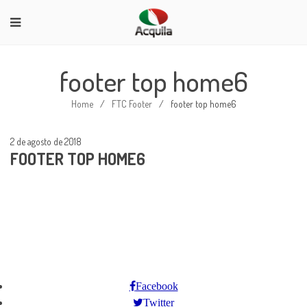
footer top home6
Home
/
FTC Footer
/
footer top home6
2 de agosto de 2018
FOOTER TOP HOME6
LEGAL NOTICE
SECURE PAYMENT
PRICES DROP
NEW PRODUCTS
BEST SALES
ABOUT US
CONTACT US
STORES
LOGIN
MY ACCOUNT
Facebook
Twitter