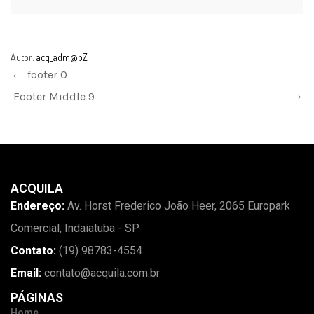
Autor:
acq_adm@pZ
footer 0
Footer Middle 9
ACQUILA
Endereço:
Av. Horst Frederico João Heer, 2065 Europark
Comercial, Indaiatuba - SP
Contato:
(19) 98783-4554
Email:
contato@acquila.com.br
PÁGINAS
Home