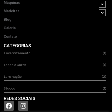
Máquinas
Madeiras
Blog
Galeria
Contato
CATEGORIAS
Envernizamento
(1)
Lacas e Cores
(1)
Laminação
(2)
Stucco
(1)
REDES SOCIAIS