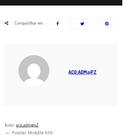
Compartilhar em:
ACQ_ADM@PZ
Autor:
acq_adm@pZ
Footer Middle h10